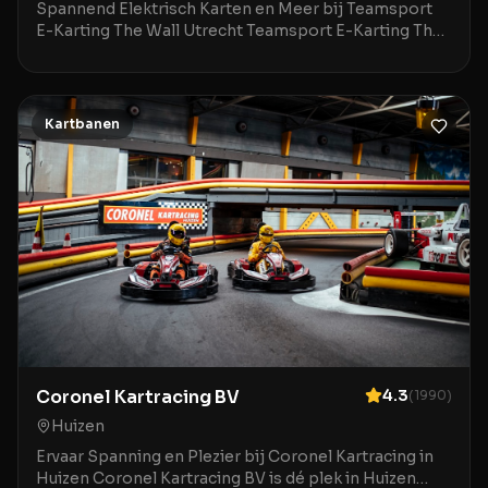
Spannend Elektrisch Karten en Meer bij Teamsport
E-Karting The Wall Utrecht Teamsport E-Karting The
Wall Utrecht is dé plek voor een onvergetelijke dag
vol actie in Utrecht. Deze moderne locatie
combineert een elektrische kartbaan met een
gezellige b
Kartbanen
Coronel Kartracing BV
4.3
(
1990
)
Huizen
Ervaar Spanning en Plezier bij Coronel Kartracing in
Huizen Coronel Kartracing BV is dé plek in Huizen