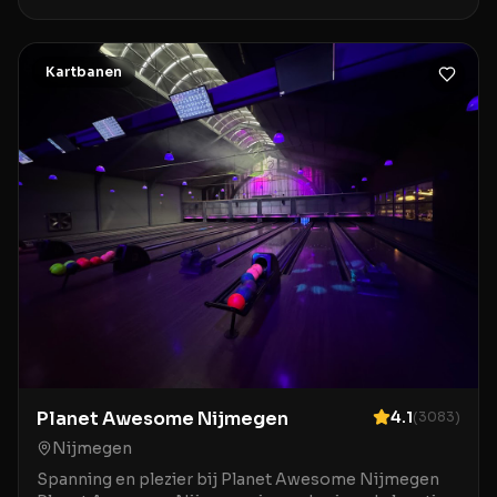
Westkanaaldijk in Utrecht die volop avontuur en
entertainment biedt. Deze accommodatie staat bek
Kartbanen
Planet Awesome Nijmegen
4.1
(
3083
)
Nijmegen
Spanning en plezier bij Planet Awesome Nijmegen