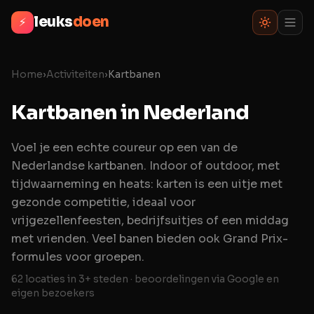
leuks
doen
⚡
Home
›
Activiteiten
›
Kartbanen
Kartbanen
in Nederland
Voel je een echte coureur op een van de
Nederlandse kartbanen. Indoor of outdoor, met
tijdwaarneming en heats: karten is een uitje met
gezonde competitie, ideaal voor
vrijgezellenfeesten, bedrijfsuitjes of een middag
met vrienden. Veel banen bieden ook Grand Prix-
formules voor groepen.
62
locaties in
3+ steden
· beoordelingen via Google en
eigen bezoekers