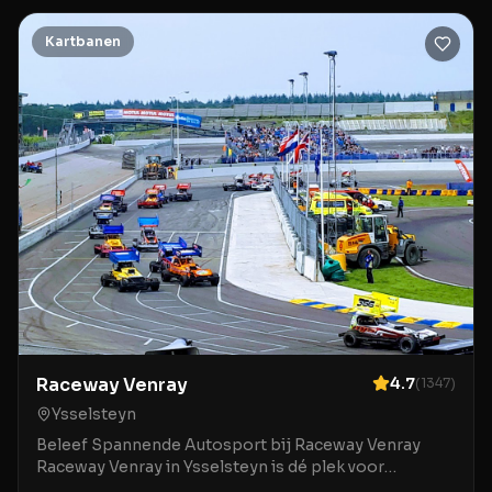
locatie biedt niet alleen een uitstekende kartbaan,
Kartbanen
Raceway Venray
4.7
(
1347
)
Ysselsteyn
Beleef Spannende Autosport bij Raceway Venray
Raceway Venray in Ysselsteyn is dé plek voor
liefhebbers van autosport en kartplezier. Met