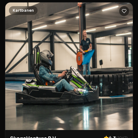
personeel is betrokken en zorgt dat de regels strikt
wor
Kartbanen
(
1047
)