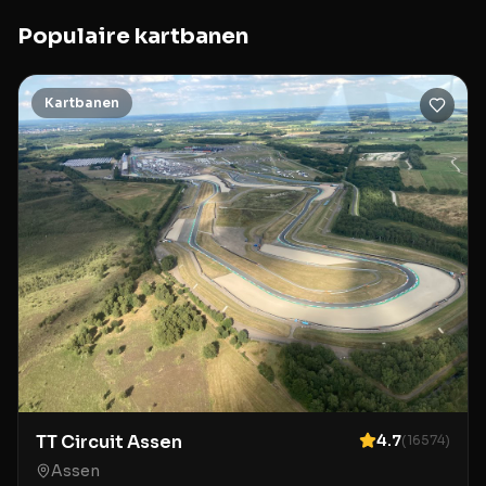
Populaire
kartbanen
Kartbanen
TT Circuit Assen
4.7
(
16574
)
Assen