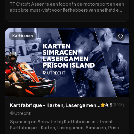
TT Circuit Assen is een icoon in de motorsport en een
absolute must-visit voor liefhebbers van snelheid en
racen in Assen. Het circuit staat bekend om zijn rijke
historie en perfecte faciliteiten die zorgen voor een
onvergetelijke ervaring, of je nu
Kartbanen
Kartfabrique - Karten, Lasergamen,
4.3
(
3918
)
Simracen, Prison Island en Food &
Utrecht
Drinks
Spanning en Sensatie bij Kartfabrique in Utrecht
Kartfabrique - Karten, Lasergamen, Simracen, Prison
Island en Food & Drinks is een unieke locatie aan de