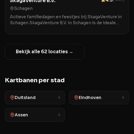
SkagaVenture B.V.
4.3
Schagen
Actieve familiedagen en feestjes bij SkagaVenture in
Schagen SkagaVenture B.V. in Schagen is de ideale
locatie voor een compleet dagje uit vol avontuur en
plezier voor jong en oud. Met een breed aanbod van
activiteiten zoals karten, lasergamen en jum
Bekijk alle
62
locaties →
Kartbanen
per stad
Duitsland
Eindhoven
4
4
Assen
4