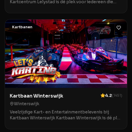
Kartcentrum Lelystad is dé plek voor iedereen die
houdt van een uitdagende kartervaring in Lelystad.
Met een prachtig, ruim en breed circuit biedt deze
locatie een fantastische dag uit voor jong en oud. B
Kartbanen
Kartbaan Winterswijk
4.2
(
1451
)
Winterswijk
Veelzijdige Kart- en Entertainmentbelevenis bij
Kartbaan Winterswijk Kartbaan Winterswijk is dé plek
in Winterswijk waar karten gecombineerd wordt met
een breed aanbod aan entertainmentopties. Deze