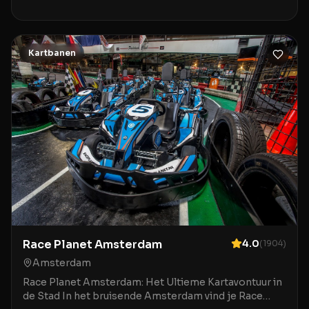
voor iedereen die houdt van een spannend en
onvergetelijk uitje. Deze elektrische kartbaan biedt
een unieke ervaring met moderne, schone karts die
Kartbanen
Race Planet Amsterdam
4.0
(
1904
)
Amsterdam
Race Planet Amsterdam: Het Ultieme Kartavontuur in
de Stad In het bruisende Amsterdam vind je Race