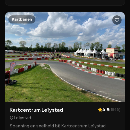
Planet Amsterdam, een kartcentrum dat uitblinkt in
klantvriendelijkheid en veiligheid. Deze locatie wordt
geroemd om haar ruime en lichte inrichting en
Kartbanen
Kartcentrum Lelystad
4.5
(
1865
)
Lelystad
Spanning en snelheid bij Kartcentrum Lelystad