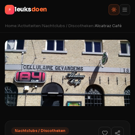
leuks
doen
⚡
Home
/
Activiteiten
/
Nachtclubs / Discotheken
/
Alcatraz Café
Nachtclubs / Discotheken