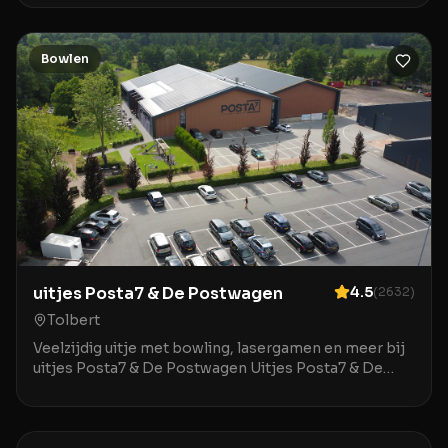
hart v
Bowlen
uitjes Posta7 & De Postwagen
4.5
(
2632
)
Tolbert
Veelzijdig uitje met bowling, lasergamen en meer bij
uitjes Posta7 & De Postwagen Uitjes Posta7 & De
Postwagen in Tolbert is een uitstekende locatie v