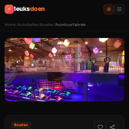
leuks
doen
⚡
Home
/
Activiteiten
/
Bowlen
/
Avontuurfabriek
Bowlen