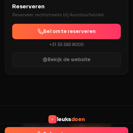
Reserveren
Reserveer rechtstreeks bij
Avontuurfabriek
.
Bel om te reserveren
+31 35 582 8000
Bekijk de website
leuks
doen
⚡
© 2026 LeuksDoen.nl ·
info@leuksdoen.nl
Privacy
Voorwaarden
Contact