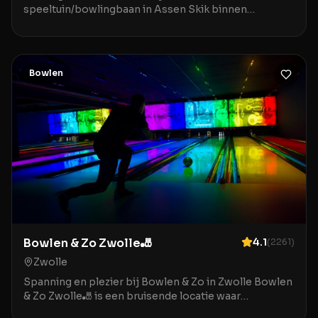
speeltuin/bowlingbaan in Assen Skik binnen
speeltuin/bowlingbaan in Assen is de ideale
bestemming voor gezinn
Bowlen
Bowlen & Zo Zwolle🎳
4.1
(
2261
)
Zwolle
Spanning en plezier bij Bowlen & Zo in Zwolle Bowlen
& Zo Zwolle🎳 is een bruisende locatie waar
ontspanning en entertainment samenkomen in het