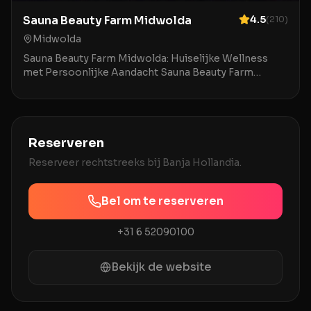
Sauna Beauty Farm Midwolda
4.5
(
210
)
Midwolda
Sauna Beauty Farm Midwolda: Huiselijke Wellness
met Persoonlijke Aandacht Sauna Beauty Farm
Midwolda is een charmante en kleinschalige
wellnesslocatie
Reserveren
Reserveer rechtstreeks bij
Banja Hollandia
.
Bel om te reserveren
+31 6 52090100
Bekijk de website