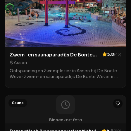
Zwem- en saunaparadijs De Bonte
3.8
(
43
)
Wever
Assen
Ontspanning en Zwemplezier in Assen bij De Bonte
Wever Zwem- en saunaparadijs De Bonte Wever in
Assen is een veelzijdige bestemming voor wie houdt
van
Sauna
Binnenkort foto
4.9
(
90
)