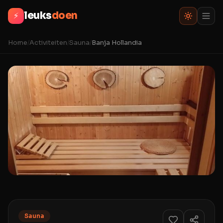
leuks
doen
⚡
Home
/
Activiteiten
/
Sauna
/
Banja Hollandia
Sauna