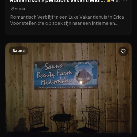
Romantisch 2 persoons vakantiehuis
met bubbelbad, sauna en grote tuin in
Erica
Erica, Drenthe
Romantisch Verblijf in een Luxe Vakantiehuis in Erica
Voor stellen die op zoek zijn naar een intieme en
comfortabele uitvalsbasis in Erica, biedt het
Sauna