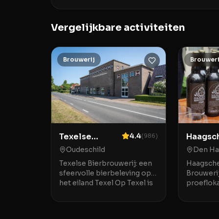
Vergelijkbare activiteiten
Brouwerij
Brouweri
Haagsc
Texelse
4.4
(
986
)
Broede
Bierbrouwerij
Den Ha
Oudeschild
Brouwer
Haagsche
Texelse Bierbrouwerij: een
Brouwerij
sfeervolle bierbeleving op
proeflok
het eiland Texel Op Texel is
bieren in
de Texelse Bierbrouwerij
centrum 
een geliefde plek voor
de Haags
liefhebbers van spe