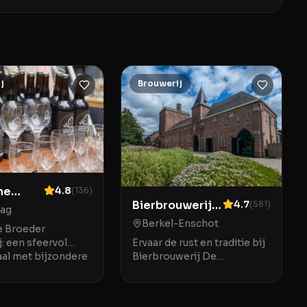
j
Brouwerij
he
4.8
(
136
)
Bierbrouwerij
4.7
(
581
)
r
ag
De
ij
Berkel-Enschot
 Broeder
Koningshoeven
: een sfeervol
Ervaar de rust en traditie bij
aal met bijzondere
Bierbrouwerij De
 Den Haag In het
Koningshoeven
van Den Haag biedt
Bierbrouwerij De
che Broeder
Koningshoeven in Berkel-