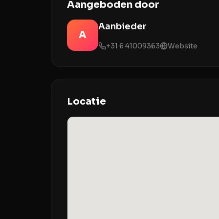
Aangeboden door
Aanbieder
A
+31 6 41009363
Website
Locatie