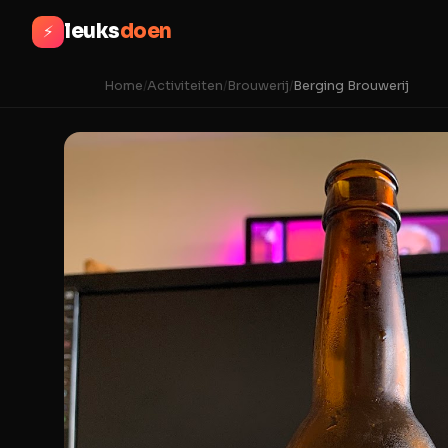
leuks
doen
⚡
Home
/
Activiteiten
/
Brouwerij
/
Berging Brouwerij