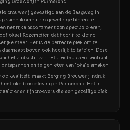
ging Brouwerij in Purmerend
kale brouwerij gevestigd aan de Jaagweg in
hap samenkomen om geweldige bieren te
en het rijke assortiment aan speciaalbieren,
eflokaal Rozemeijer, dat heerlijke kleine
selijke sfeer. Het is de perfecte plek om te
n daarnaast boven ook heerlijk te tafelen. Deze
waar het ambacht van het bier brouwen centraal
te ontspannen en te genieten van lokale smaken.
op kwaliteit, maakt Berging Brouwerij indruk
thentieke bierbeleving in Purmerend. Het is
iaalbier en fijnproevers die een gezellige plek