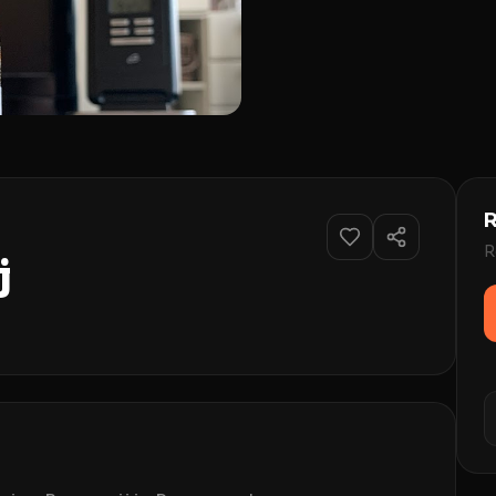
R
R
j