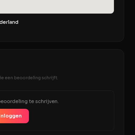
derland
e een beoordeling schrijft.
eoordeling te schrijven.
Inloggen