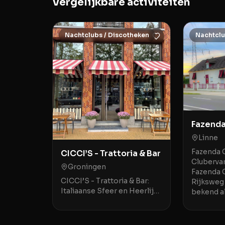
Vergelijkbare activiteiten
Nachtclubs / Discotheken
Nachtclu
Fazenda
Linne
Fazenda 
CICCI’S - Trattoria & Bar
Clubervar
Groningen
Fazenda 
CICCI’S - Trattoria & Bar:
Rijksweg 
Italiaanse Sfeer en Heerlijke
bekend a
Gerechten in Groningen
ontmoeti
CICCI’S - Trattoria & Bar aan
geweldig
de Hoge der A 3 in