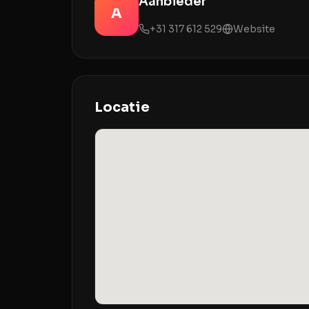
Aanbieder
A
+31 317 612 529
Website
Locatie