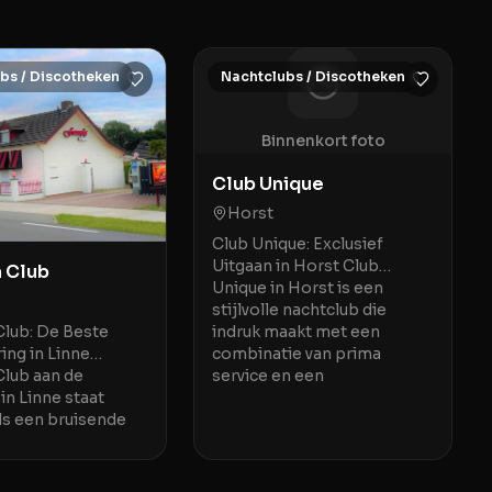
bs / Discotheken
Nachtclubs / Discotheken
Binnenkort foto
Club Unique
Horst
Club Unique: Exclusief
Uitgaan in Horst Club
 Club
Unique in Horst is een
stijlvolle nachtclub die
Club: De Beste
indruk maakt met een
ing in Linne
combinatie van prima
Club aan de
service en een
in Linne staat
ls een bruisende
ngsplek waar een
e a