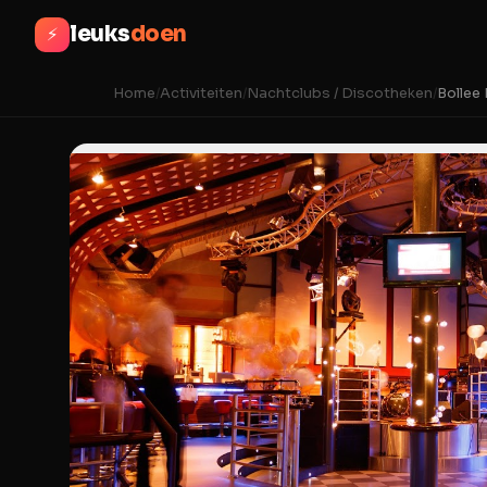
leuks
doen
⚡
Home
/
Activiteiten
/
Nachtclubs / Discotheken
/
Bollee