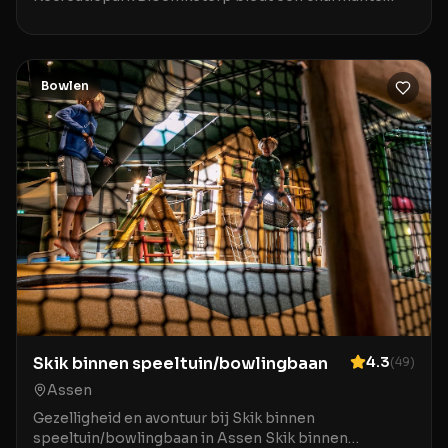
kampeerervaring op loopafstand van het gezellige
cent
Bowlen
Skik binnen speeltuin/bowlingbaan
4.3
(
49
)
Assen
Gezelligheid en avontuur bij Skik binnen
speeltuin/bowlingbaan in Assen Skik binnen