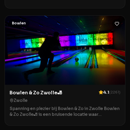
speeltuin/bowlingbaan in Assen is de ideale
bestemming voor gezinn
Bowlen
Bowlen & Zo Zwolle🎳
4.1
(
2261
)
Zwolle
Spanning en plezier bij Bowlen & Zo in Zwolle Bowlen
& Zo Zwolle🎳 is een bruisende locatie waar
ontspanning en entertainment samenkomen in het
hart v