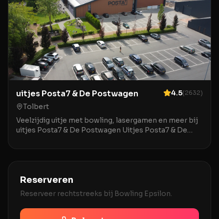
uitjes Posta7 & De Postwagen
4.5
(
2632
)
Tolbert
Veelzijdig uitje met bowling, lasergamen en meer bij
uitjes Posta7 & De Postwagen Uitjes Posta7 & De
Postwagen in Tolbert is een uitstekende locatie v
Reserveren
Reserveer rechtstreeks bij
Bowling Epsilon
.