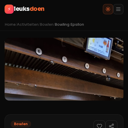
leuks
doen
⚡
Home
/
Activiteiten
/
Bowlen
/
Bowling Epsilon
Bowlen