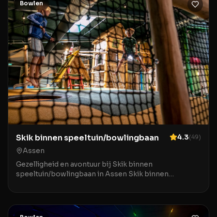
Bowlen
Skik binnen speeltuin/bowlingbaan
4.3
(
49
)
Assen
Gezelligheid en avontuur bij Skik binnen
speeltuin/bowlingbaan in Assen Skik binnen
speeltuin/bowlingbaan in Assen is de ideale
bestemming voor gezinn