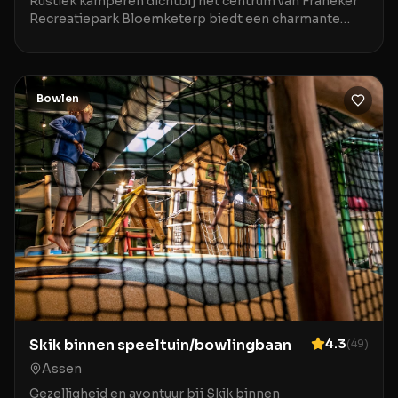
Rustiek kamperen dichtbij het centrum van Franeker
Recreatiepark Bloemketerp biedt een charmante
kampeerervaring op loopafstand van het gezellige
cent
Bowlen
Skik binnen speeltuin/bowlingbaan
4.3
(
49
)
Assen
Gezelligheid en avontuur bij Skik binnen