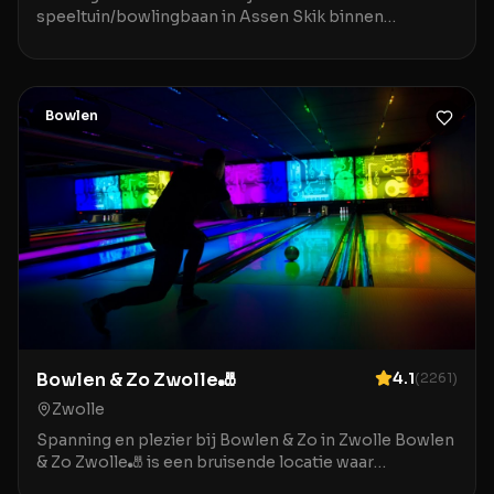
speeltuin/bowlingbaan in Assen Skik binnen
speeltuin/bowlingbaan in Assen is de ideale
bestemming voor gezinn
Bowlen
Bowlen & Zo Zwolle🎳
4.1
(
2261
)
Zwolle
Spanning en plezier bij Bowlen & Zo in Zwolle Bowlen
& Zo Zwolle🎳 is een bruisende locatie waar
ontspanning en entertainment samenkomen in het