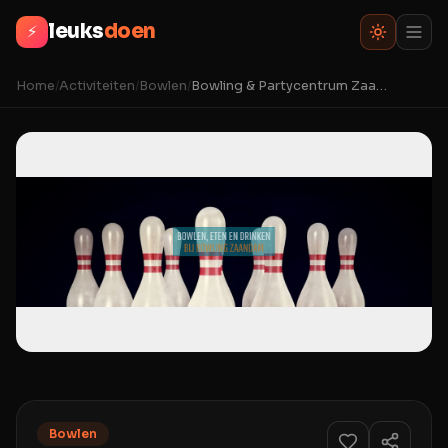
leuks
doen
⚡
Home
/
Activiteiten
/
Bowlen
/
Bowling & Partycentrum Zaandam
Bowlen