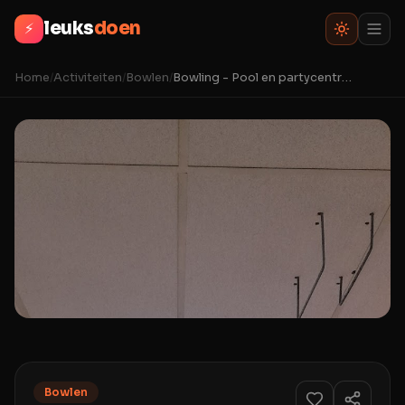
leuks
doen
⚡
Home
/
Activiteiten
/
Bowlen
/
Bowling - Pool en partycentrum Gouda
Bowlen