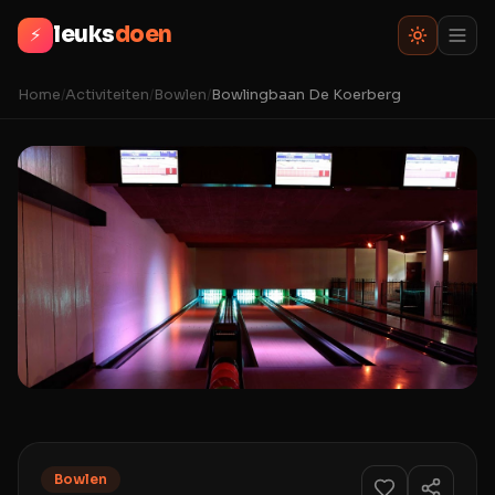
leuks
doen
⚡
Home
/
Activiteiten
/
Bowlen
/
Bowlingbaan De Koerberg
Bowlen