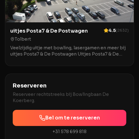
uitjes Posta7 & De Postwagen
4.5
(
2632
)
Tolbert
Veelzijdig uitje met bowling, lasergamen en meer bij
uitjes Posta7 & De Postwagen Uitjes Posta7 & De
Postwagen in Tolbert is een uitstekende locatie v
Reserveren
Reserveer rechtstreeks bij
Bowlingbaan De
Koerberg
.
Bel om te reserveren
+31 578 699 818