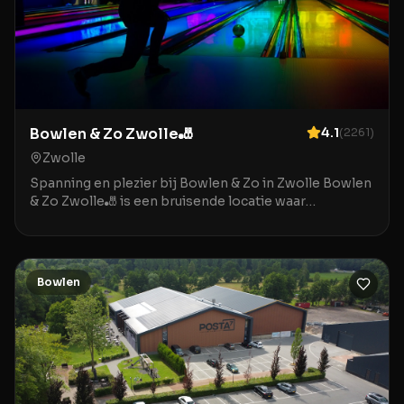
Bowlen & Zo Zwolle🎳
4.1
(
2261
)
Zwolle
Spanning en plezier bij Bowlen & Zo in Zwolle Bowlen
& Zo Zwolle🎳 is een bruisende locatie waar
ontspanning en entertainment samenkomen in het
hart v
Bowlen