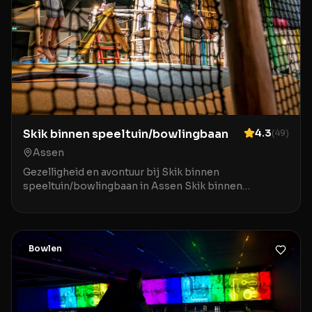
Skik binnen speeltuin/bowlingbaan
4.3
(
49
)
Assen
Gezelligheid en avontuur bij Skik binnen
speeltuin/bowlingbaan in Assen Skik binnen
speeltuin/bowlingbaan in Assen is de ideale
bestemming voor gezinn
Bowlen