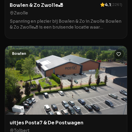
Bowlen & Zo Zwolle🎳
4.1
(
2261
)
Zwolle
Spanning en plezier bij Bowlen & Zo in Zwolle Bowlen
& Zo Zwolle🎳 is een bruisende locatie waar
ontspanning en entertainment samenkomen in het
hart v
Bowlen
uitjes Posta7 & De Postwagen
Tolbert