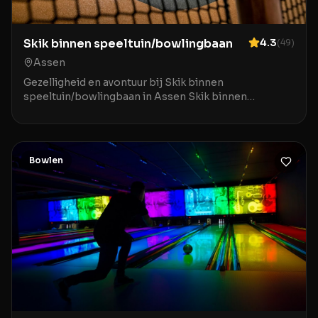
Skik binnen speeltuin/bowlingbaan
4.3
(
49
)
Assen
Gezelligheid en avontuur bij Skik binnen
speeltuin/bowlingbaan in Assen Skik binnen
speeltuin/bowlingbaan in Assen is de ideale
bestemming voor gezinn
Bowlen