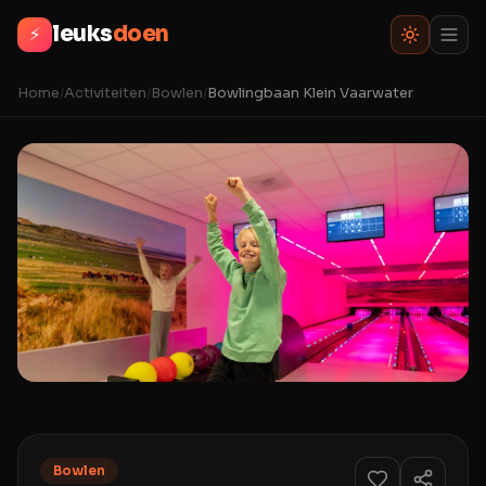
leuks
doen
⚡
Home
/
Activiteiten
/
Bowlen
/
Bowlingbaan Klein Vaarwater
Bowlen