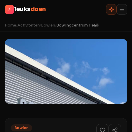
leuks
doen
⚡
Home
/
Activiteiten
/
Bowlen
/
Bowlingcentrum Tiel🎳
Bowlen