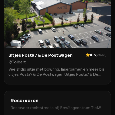
uitjes Posta7 & De Postwagen
4.5
(
2632
)
Tolbert
Veelzijdig uitje met bowling, lasergamen en meer bij
uitjes Posta7 & De Postwagen Uitjes Posta7 & De
Postwagen in Tolbert is een uitstekende locatie v
Reserveren
Reserveer rechtstreeks bij
Bowlingcentrum Tiel🎳
.