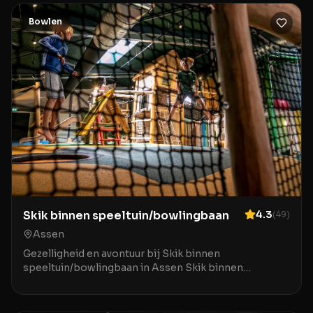
Bowlen
Skik binnen speeltuin/bowlingbaan
4.3
(
49
)
Assen
Gezelligheid en avontuur bij Skik binnen
speeltuin/bowlingbaan in Assen Skik binnen
speeltuin/bowlingbaan in Assen is de ideale
bestemming voor gezinn