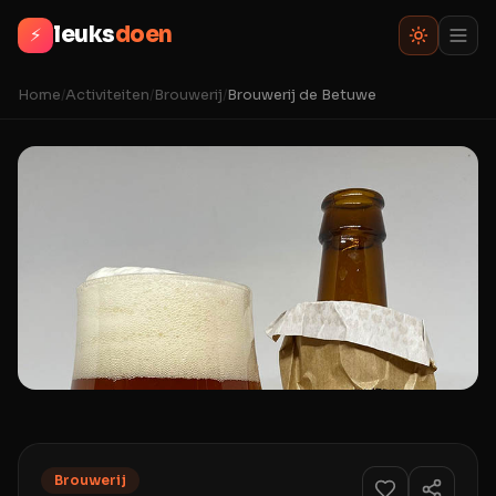
leuks
doen
⚡
Home
/
Activiteiten
/
Brouwerij
/
Brouwerij de Betuwe
Brouwerij