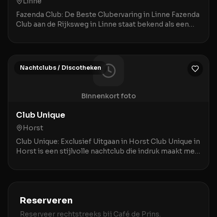
Linne
Fazenda Club: De Beste Clubervaring in Linne Fazenda
Club aan de Rijksweg in Linne staat bekend als een
bruisende ontmoetingsplek waar een geweldige a
Nachtclubs / Discotheken
Binnenkort foto
Club Unique
Horst
Club Unique: Exclusief Uitgaan in Horst Club Unique in
Horst is een stijlvolle nachtclub die indruk maakt met
een combinatie van prima service en een
Reserveren
Reserveer rechtstreeks bij
Café de Prins
.