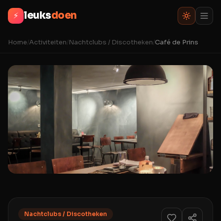
leuks
doen
⚡
Home
/
Activiteiten
/
Nachtclubs / Discotheken
/
Café de Prins
Nachtclubs / Discotheken