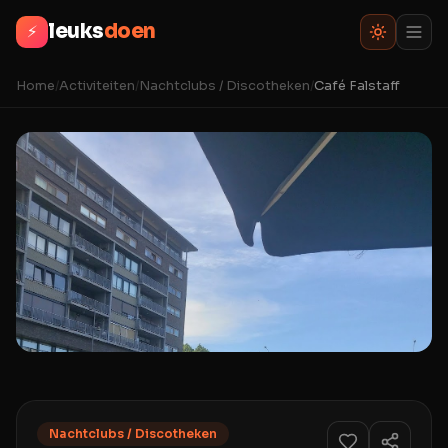
leuks
doen
⚡
Home
/
Activiteiten
/
Nachtclubs / Discotheken
/
Café Falstaff
Nachtclubs / Discotheken