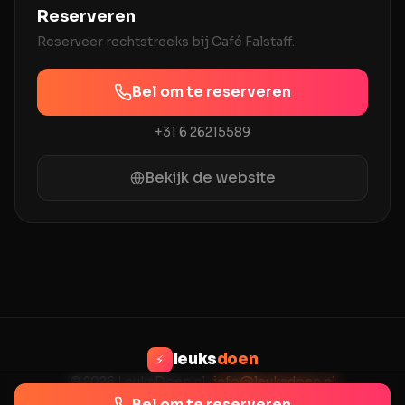
Reserveren
Reserveer rechtstreeks bij
Café Falstaff
.
Bel om te reserveren
+31 6 26215589
Bekijk de website
leuks
doen
⚡
© 2026 LeuksDoen.nl ·
info@leuksdoen.nl
Privacy
Voorwaarden
Contact
Bel om te reserveren