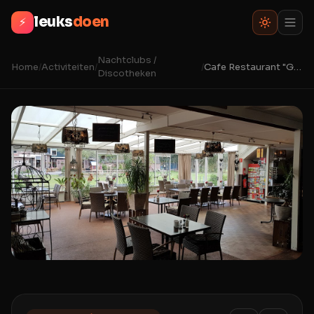
leuks
doen
⚡
Nachtclubs /
Home
/
Activiteiten
/
/
Cafe Restaurant "Gerrie"
Discotheken