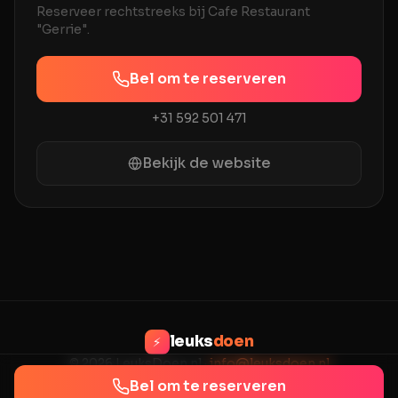
Reserveer rechtstreeks bij
Cafe Restaurant
"Gerrie"
.
Bel om te reserveren
+31 592 501 471
Bekijk de website
leuks
doen
⚡
© 2026 LeuksDoen.nl ·
info@leuksdoen.nl
Privacy
Voorwaarden
Contact
Bel om te reserveren