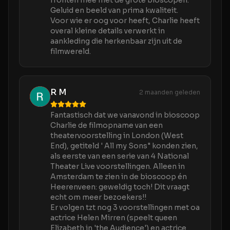
fronten mee met de grote bioscopen.
Geluid en beeld van prima kwaliteit.
Voor wie er oog voor heeft, Charlie heeft
overal kleine details verwerkt in
aankleding die herkenbaar zijn uit de
filmwereld.
R M
2 maanden geleden
Fantastisch dat we vanavond in bioscoop
Charlie de filmopname van een
theatervoorstelling in London (West
End), getiteld ' All my Sons" konden zien,
als eerste van een serie van 4 National
Theater Live voorstellingen. Alleen in
Amsterdam te zien in de bioscoop én
Heerenveen: geweldig toch! Dit vraagt
echt om meer bezoekers!!
Er volgen tzt nog 3 voorstellingen met oa
actrice Helen Mirren (speelt queen
Elizabeth in 'the Audience') en actrice