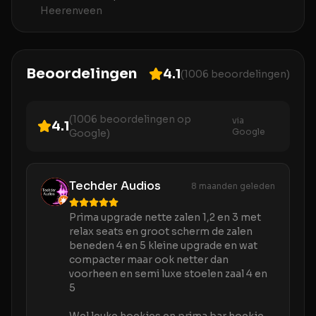
Heerenveen
Beoordelingen
4.1
(
1006
beoordelingen)
(
1006
beoordelingen op
via
4.1
Google
Google)
Techder Audios
8 maanden geleden
Prima upgrade nette zalen 1,2 en 3 met
relax seats en groot scherm de zalen
beneden 4 en 5 kleine upgrade en wat
compacter maar ook netter dan
voorheen en semi luxe stoelen zaal 4 en
5