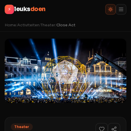
leuks
doen
⚡
Home
/
Activiteiten
/
Theater
/
Close Act
Theater