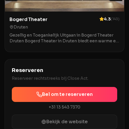
Bogerd Theater
4.3
(
143
)
Druten
Gezellig en Toegankelijk Uitgaan in Bogerd Theater
Druten Bogerd Theater in Druten biedt een warme en
uitnodigende ambiance voor een breed publiek. De
Reserveren
Reserveer rechtstreeks bij
Close Act
.
Bel om te reserveren
+31 13 543 7370
Bekijk de website