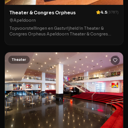
Theater & Congres Orpheus
4.5
(
3787
)
Apeldoorn
Topvoorstellingen en Gastvrijheid in Theater &
Congres Orpheus Apeldoorn Theater & Congres
Orpheus in Apeldoorn is een indrukwekkende locatie
waar mod
Theater