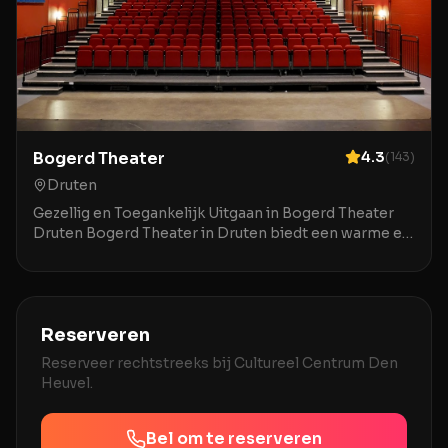
Bogerd Theater
4.3
(
143
)
Druten
Gezellig en Toegankelijk Uitgaan in Bogerd Theater
Druten Bogerd Theater in Druten biedt een warme en
uitnodigende ambiance voor een breed publiek. De
Reserveren
Reserveer rechtstreeks bij
Cultureel Centrum Den
Heuvel
.
Bel om te reserveren