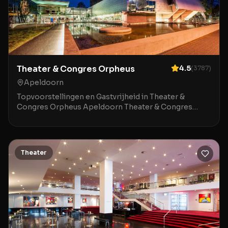
Theater & Congres Orpheus
4.5
(
3787
)
Apeldoorn
Topvoorstellingen en Gastvrijheid in Theater &
Congres Orpheus Apeldoorn Theater & Congres
Orpheus in Apeldoorn is een indrukwekkende locatie
waar mod
Theater