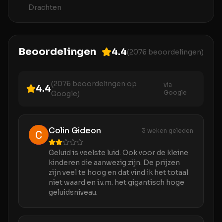
Drachten
Beoordelingen
4.4
(
2076
beoordelingen)
(
2076
beoordelingen op
via
4.4
Google
Google)
Colin Gideon
3 weken geleden
Geluid is veelste luid. Ook voor de kleine
kinderen die aanwezig zijn. De prijzen
zijn veel te hoog en dat vind ik het totaal
niet waard en i.v.m. het gigantisch hoge
geluidsniveau.