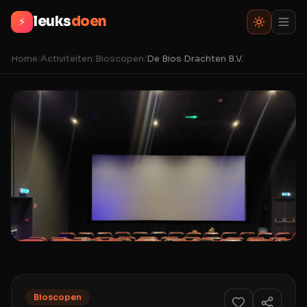
leuks
doen
⚡
Home
/
Activiteiten
/
Bioscopen
/
De Bios Drachten B.V.
Bioscopen