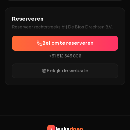
v
Reserveren
Reserveer rechtstreeks bij
De Bios Drachten B.V.
.
Bel om te reserveren
+31 512 543 806
Bekijk de website
leuks
doen
⚡