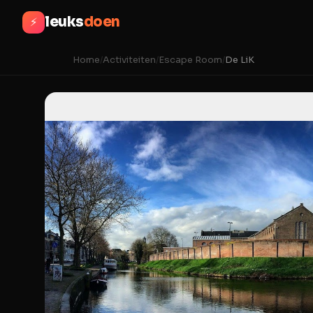
leuks
doen
⚡
Home
/
Activiteiten
/
Escape Room
/
De LiK