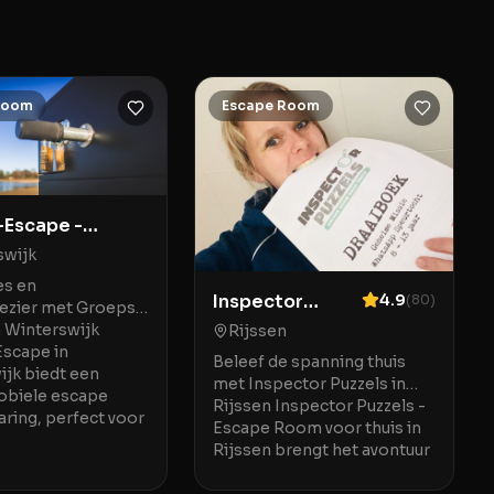
Room
Escape Room
Escape -
e Escape Room
swijk
es en
Inspector
4.9
(
80
)
ezier met Groeps-
Puzzels -
n Winterswijk
Rijssen
scape in
Escape Room
Beleef de spanning thuis
ijk biedt een
voor thuis
met Inspector Puzzels in
obiele escape
Rijssen Inspector Puzzels -
ring, perfect voor
Escape Room voor thuis in
Rijssen brengt het avontuur
van escaperooms na