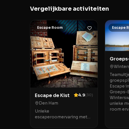
Vergelijkbare activiteiten
Escape Room
Escape 
Groeps-
Mobiel
Winter
Teamuitj
groepspl
Escape i
Groeps-E
Escape de Kist
4.9
(
30
)
Wintersw
Den Ham
unieke m
room erva
Unieke
escaperoomervaring met
Escape de Kist in Den Ham
Escape de Kist in Den Ham