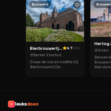
Brouwerij
Brouweri
Hertog 
Bierbrouwerij
4.7
(
581
)
Arcen
De
Berkel-Enschot
Bezoek d
Koningshoeven
Ervaar de rust en traditie bij
Brouwerij
Bierbrouwerij De
Met Verh
Koningshoeven
Jan Brouw
Bierbrouwerij De
een icon
Koningshoeven in Berkel-
voor iede
Enschot is een bijzondere
plek waar de rijke ge
leuks
doen
⚡