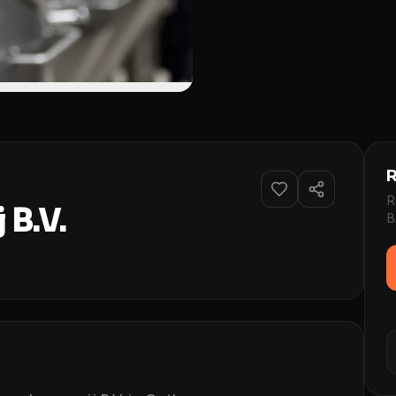
R
R
 B.V.
B