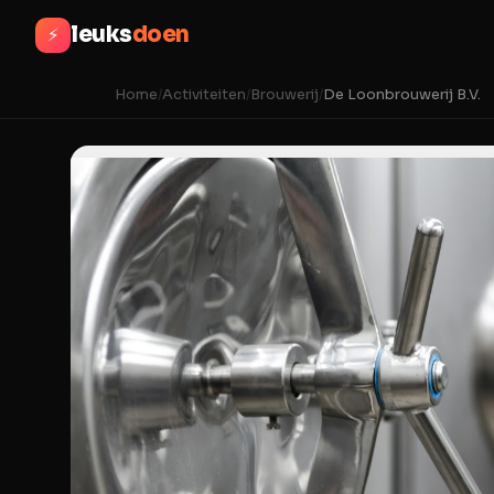
leuks
doen
⚡
Home
/
Activiteiten
/
Brouwerij
/
De Loonbrouwerij B.V.