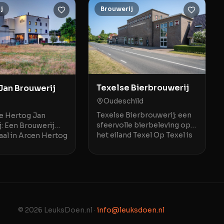
j
Brouwerij
Texelse Bierbrouwerij
Jan Brouwerij
Oudeschild
Texelse Bierbrouwerij: een
e Hertog Jan
sfeervolle bierbeleving op
: Een Brouwerij
het eiland Texel Op Texel is
aal in Arcen Hertog
de Texelse Bierbrouwerij
erij in Arcen is
een geliefde plek voor
ische bestemming
liefhebbers van spe
reen die geïnter
© 2026 LeuksDoen.nl ·
info@leuksdoen.nl