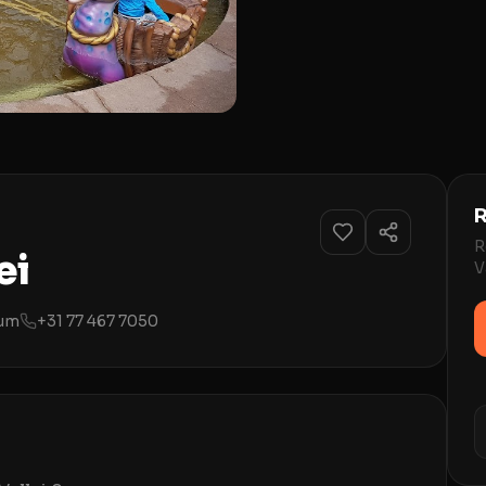
R
R
ei
V
um
+31 77 467 7050