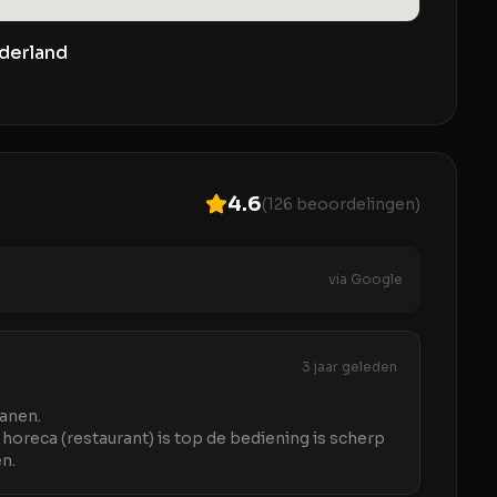
derland
4.6
(
126
beoordelingen)
via Google
3 jaar geleden
banen.
e horeca (restaurant) is top de bediening is scherp
en.