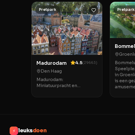
Pretpark
Pretpark
Bommel
Groenl
Madurodam
4.5
Bommelwe
(
29663
)
Speelple
Den Haag
in Groen
Madurodam:
is een gez
Miniatuurpracht en
amusemen
Attracties in Den Haag
Groenlo, 
Madurodam is een uniek
kinderen 
amusement_park gelegen in
het hart van Den Haag,
bekend om zijn indrukwekk
leuks
doen
⚡