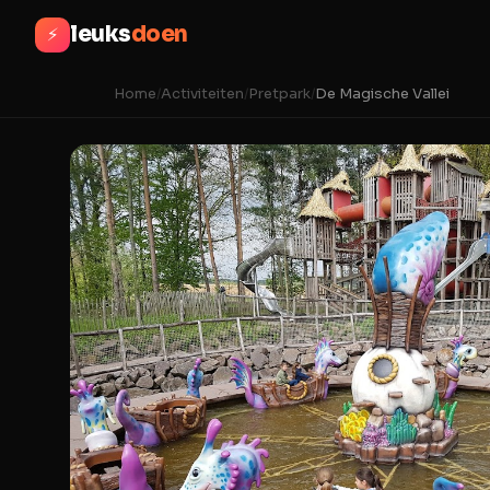
leuks
doen
⚡
Home
/
Activiteiten
/
Pretpark
/
De Magische Vallei