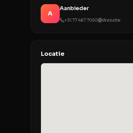
Aanbieder
A
+31 77 467 7050
Website
Locatie