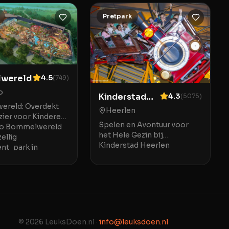
Pretpark
wereld
4.5
(
749
)
o
Kinderstad
4.3
(
5075
)
reld: Overdekt
Heerlen
Heerlen
zier voor Kinderen
Spelen en Avontuur voor
lo Bommelwereld
het Hele Gezin bij
ellig
Kinderstad Heerlen
t_park in
Kinderstad Heerlen is het
perfect voor jonge
ideale indoor speelparadijs
tot o
in Heerlen waar kinderen
zich uren
© 2026 LeuksDoen.nl ·
info@leuksdoen.nl