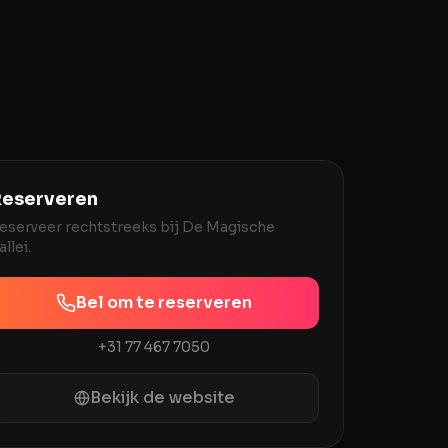
eserveren
eserveer rechtstreeks bij
De Magische
allei
.
Bel om te reserveren
+31 77 467 7050
Bekijk de website