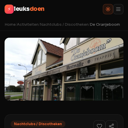
leuks
doen
⚡
Home
/
Activiteiten
/
Nachtclubs / Discotheken
/
De Oranjeboom
Nachtclubs / Discotheken