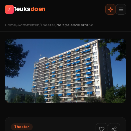
leuks
doen
⚡
Home
/
Activiteiten
/
Theater
/
de spelende vrouw
Theater