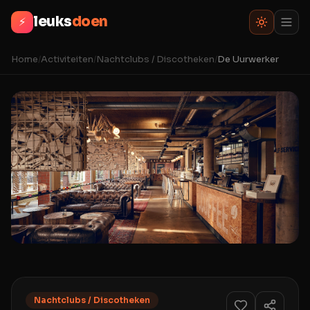
leuks
doen
⚡
Home
/
Activiteiten
/
Nachtclubs / Discotheken
/
De Uurwerker
Nachtclubs / Discotheken