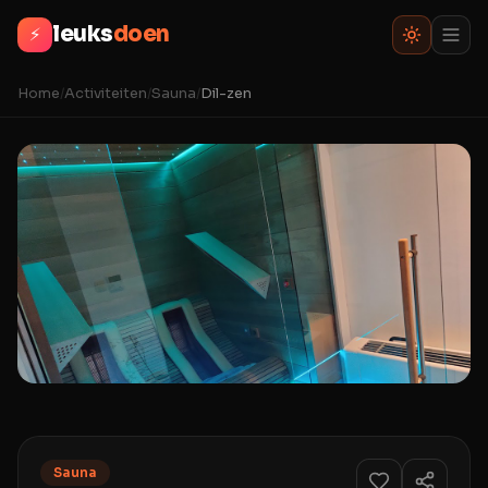
leuks
doen
⚡
Home
/
Activiteiten
/
Sauna
/
Dil-zen
Sauna