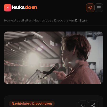
leuks
doen
⚡
Home
/
Activiteiten
/
Nachtclubs / Discotheken
/
Dj Stan
Nachtclubs / Discotheken