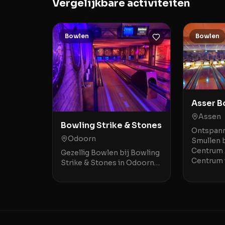
Vergelijkbare activiteiten
Bowlen
Bowlen
Asser B
Assen
Bowling Strike & Stones
Ontspann
Odoorn
Smullen b
Centrum 
Gezellig Bowlen bij Bowling
Centrum i
Strike & Stones in Odoorn
Assen is 
Bowling Strike & Stones is
gezellige
een sfeervolle bowlingbaan
familie
gelegen aan de Hoofdstraat
in het hart van