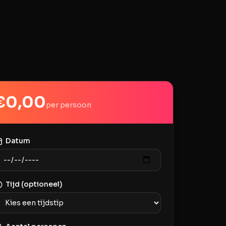
€
0,00
per persoon
Datum
Tijd (optioneel)