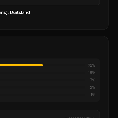
ms), Duitsland
72
%
18
%
7
%
2
%
1
%