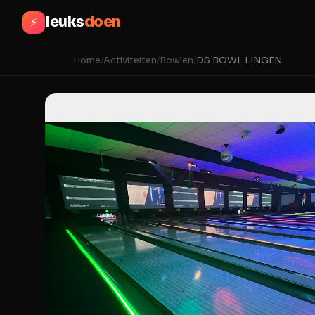
leuks
doen
⚡
Home
/
Activiteiten
/
Bowlen
/
DS BOWL LINGEN