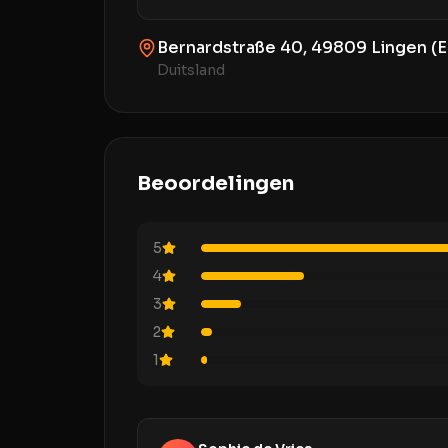
Bernardstraße 40, 49809 Lingen (E
Duitsland
Beoordelingen
5
4
3
2
1