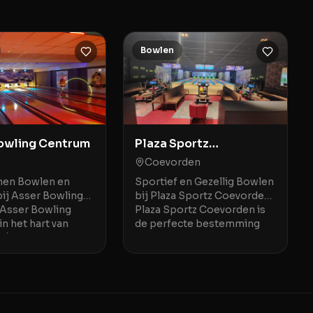
Bowlen
owling Centrum
Plaza Sportz
Coevorden
Coevorden
en Bowlen en
Sportief en Gezellig Bowlen
ij Asser Bowling
bij Plaza Sportz Coevorden
Asser Bowling
Plaza Sportz Coevorden is
n het hart van
de perfecte bestemming
dé plek voor een
voor sportliefhebbers die
 avond uit met
graag bowlen in een