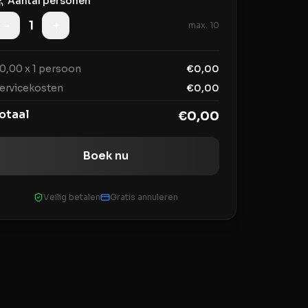
Aantal personen
-
1
+
max.
10
0,00
x
1
persoon
€
0,00
ervicekosten
€
0,00
otaal
€
0,00
Boek nu
Veilig betalen
Gratis annuleren