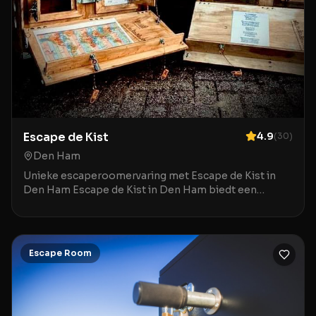
Escape de Kist
4.9
(
30
)
Den Ham
Unieke escaperoomervaring met Escape de Kist in
Den Ham Escape de Kist in Den Ham biedt een
bijzondere twist op het klassieke
escaperoomconcept met zi
Escape Room