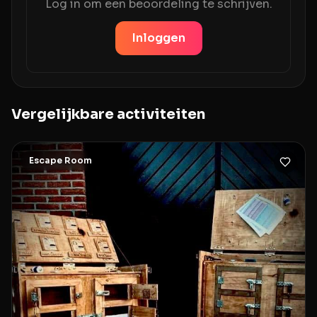
Log in om een beoordeling te schrijven.
Inloggen
Vergelijkbare activiteiten
Escape Room