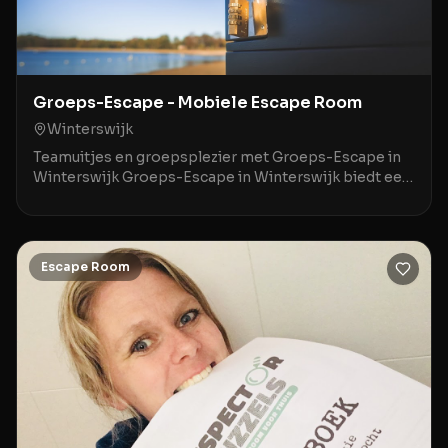
Groeps-Escape - Mobiele Escape Room
Winterswijk
Teamuitjes en groepsplezier met Groeps-Escape in
Winterswijk Groeps-Escape in Winterswijk biedt een
unieke mobiele escape room ervaring, perfect voor
Escape Room