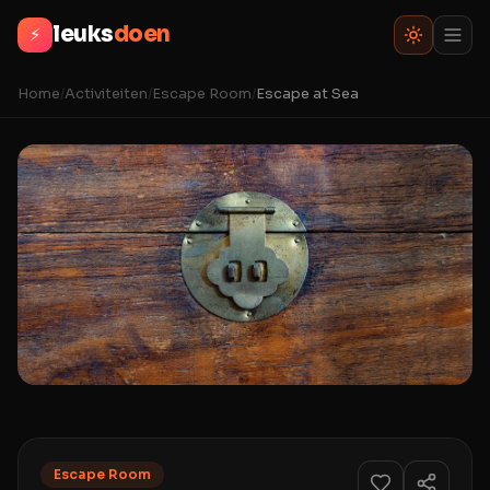
leuks
doen
⚡
Home
/
Activiteiten
/
Escape Room
/
Escape at Sea
Escape Room