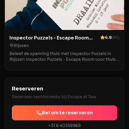
Inspector Puzzels - Escape Room
4.9
(
80
)
voor thuis
Rijssen
Beleef de spanning thuis met Inspector Puzzels in
Rijssen Inspector Puzzels - Escape Room voor thuis
in Rijssen brengt het avontuur van escaperooms na
Reserveren
Reserveer rechtstreeks bij
Escape at Sea
.
Bel om te reserveren
+31 6 40358969