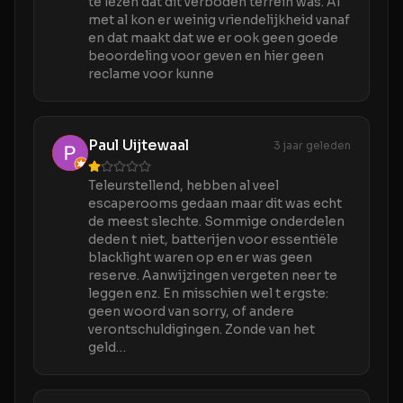
te lezen dat dit verboden terrein was. Al
met al kon er weinig vriendelijkheid vanaf
en dat maakt dat we er ook geen goede
beoordeling voor geven en hier geen
reclame voor kunne
Paul Uijtewaal
3 jaar geleden
Teleurstellend, hebben al veel
escaperooms gedaan maar dit was echt
de meest slechte. Sommige onderdelen
deden t niet, batterijen voor essentiële
blacklight waren op en er was geen
reserve. Aanwijzingen vergeten neer te
leggen enz. En misschien wel t ergste:
geen woord van sorry, of andere
verontschuldigingen. Zonde van het
geld…