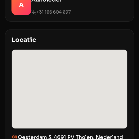
A
+31 166 604 697
Locatie
Oesterdam 3, 4691 PV Tholen, Nederland