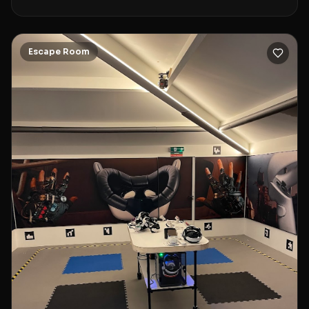
bijzondere twist op het klassieke
escaperoomconcept met zi
Escape Room