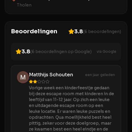
Tholen
Beoordelingen
3.8
(
6
beoordelingen)
3.8
(
6
beoordelingen op Google)
via Google
Matthijs Schouten
een jaar geleden
Vorige week een kinderfeestje gedaan
bij deze escape room met kinderen in de
leeftijd van 11-12 jaar. Op zich een leuke
en uitdagende escape room op een
leuke locatie. Er waren leuke puzzels en
opdrachten. Qua moeilijkheid best heel
pittig, zeker voor deze doelgroep, maar
ze kwamen best een heel eindje en de