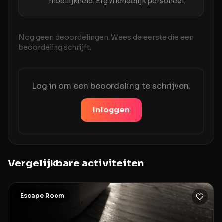
moeilijkheid. Erg vriendelijk personeel.
Nog geen beoordelingen. Wees de eerste die een
beoordeling schrijft.
Log in om een beoordeling te schrijven.
Inloggen
Vergelijkbare activiteiten
Escape Room