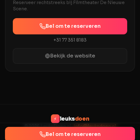
Reserveer rechtstreeks bij
Filmtheater De Nieuwe
Scene
.
Bel om te reserveren
+31 77 351 8183
Bekijk de website
leuks
doen
⚡
© 2026 LeuksDoen.nl ·
info@leuksdoen.nl
Privacy
Voorwaarden
Contact
Bel om te reserveren