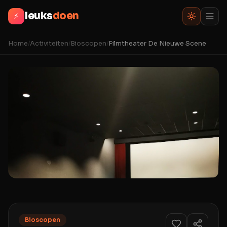
leuks
doen
⚡
Home
/
Activiteiten
/
Bioscopen
/
Filmtheater De Nieuwe Scene
Bioscopen