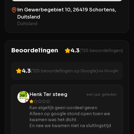
Im Gewerbegebiet 10, 26419 Schortens,
Duitsland
Duitsland
Beoordelingen
4.3
(
725
beoordelingen)
4.3
(
725
beoordelingen op Google)
via Google
Henk Ter steeg
een jaar geleden
Kan eigelijk geen oordeel geven
Alleen op google stond open toen we
kwamen was het dicht .
En nee we kwamen niet na sluitingstijd