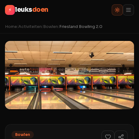
leuks
doen
⚡
Home
/
Activiteiten
/
Bowlen
/
Friesland Bowling 2.0
Bowlen