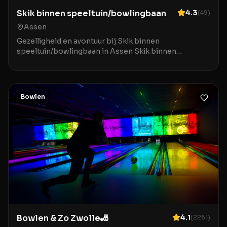
Skik binnen speeltuin/bowlingbaan
4.3
(
49
)
Assen
Gezelligheid en avontuur bij Skik binnen
speeltuin/bowlingbaan in Assen Skik binnen
speeltuin/bowlingbaan in Assen is de ideale
bestemming voor gezinn
Bowlen
Bowlen & Zo Zwolle🎳
4.1
(
2261
)