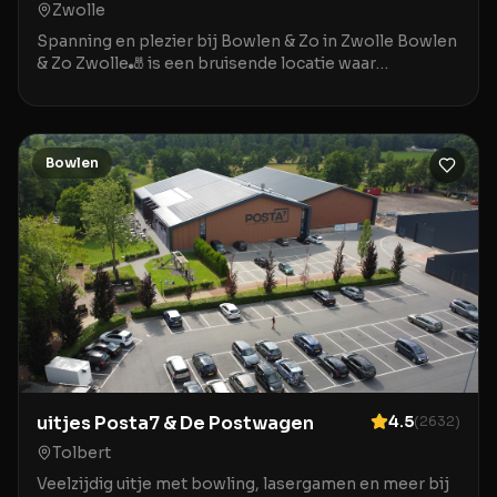
Zwolle
Spanning en plezier bij Bowlen & Zo in Zwolle Bowlen
& Zo Zwolle🎳 is een bruisende locatie waar
ontspanning en entertainment samenkomen in het
hart v
Bowlen
uitjes Posta7 & De Postwagen
4.5
(
2632
)
Tolbert
Veelzijdig uitje met bowling, lasergamen en meer bij