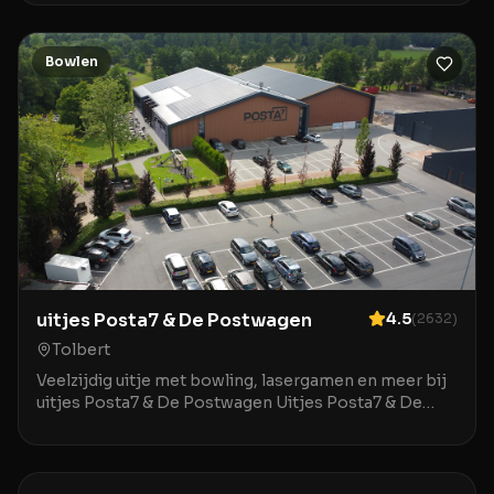
hart v
Bowlen
uitjes Posta7 & De Postwagen
4.5
(
2632
)
Tolbert
Veelzijdig uitje met bowling, lasergamen en meer bij
uitjes Posta7 & De Postwagen Uitjes Posta7 & De
Postwagen in Tolbert is een uitstekende locatie v