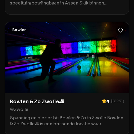
speeltuin/bowlingbaan in Assen Skik binnen
speeltuin/bowlingbaan in Assen is de ideale
bestemming voor gezinn
Bowlen
Bowlen & Zo Zwolle🎳
4.1
(
2261
)
Zwolle
Spanning en plezier bij Bowlen & Zo in Zwolle Bowlen
& Zo Zwolle🎳 is een bruisende locatie waar
ontspanning en entertainment samenkomen in het