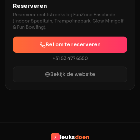
Reserveren
Reserveer rechtstreeks bij
FunZone Enschede
(Indoor Speeltuin, Trampolinepark, Glow Minigolf
& Fun Bowling)
.
Bel om te reserveren
+31 53 477 6550
Bekijk de website
leuks
doen
⚡