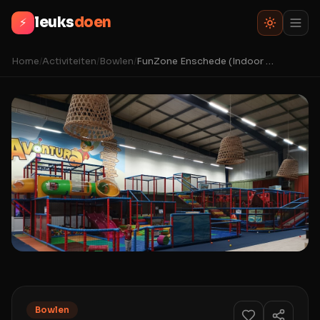
leuks
doen
⚡
Home
/
Activiteiten
/
Bowlen
/
FunZone Enschede (Indoor Speeltuin, Trampolinepark, Glow Minigolf & Fun Bowling)
Bowlen