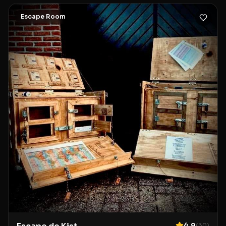
Escape Room
4.9
(
30
)