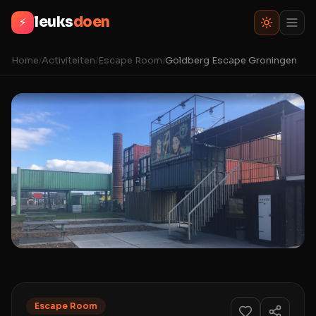
leuks
doen
⚡
Home
/
Activiteiten
/
Escape Room
/
Goldberg Escape Groningen
Escape Room