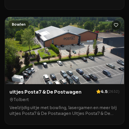
ontspanning en entertainment samenkomen in het
hart v
Bowlen
uitjes Posta7 & De Postwagen
4.5
(
2632
)
Tolbert
Veelzijdig uitje met bowling, lasergamen en meer bij
uitjes Posta7 & De Postwagen Uitjes Posta7 & De
Postwagen in Tolbert is een uitstekende locatie v