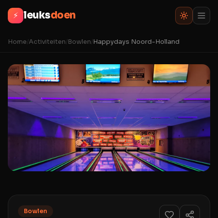
leuks
doen
⚡
Home
/
Activiteiten
/
Bowlen
/
Happydays Noord-Holland
Bowlen