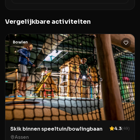
Vergelijkbare activiteiten
Bowlen
Skik binnen speeltuin/bowlingbaan
4.3
(
49
)
Assen