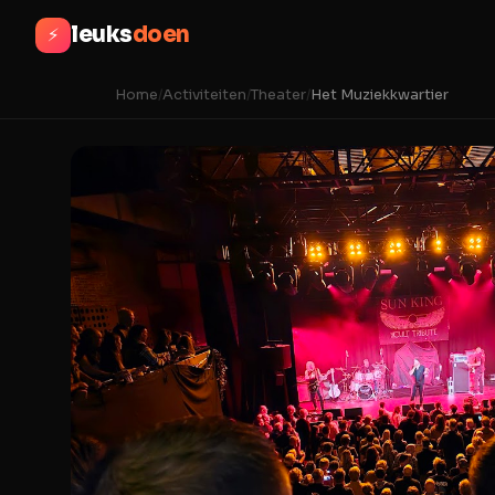
leuks
doen
⚡
Home
/
Activiteiten
/
Theater
/
Het Muziekkwartier