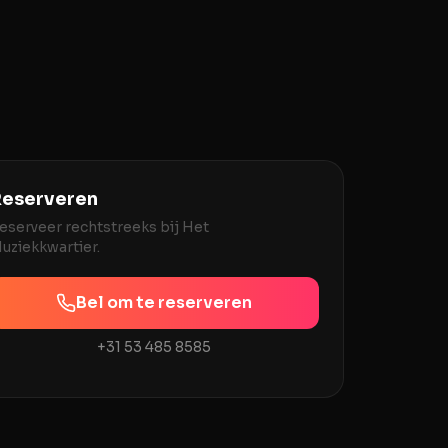
eserveren
eserveer rechtstreeks bij
Het
uziekkwartier
.
Bel om te reserveren
+31 53 485 8585