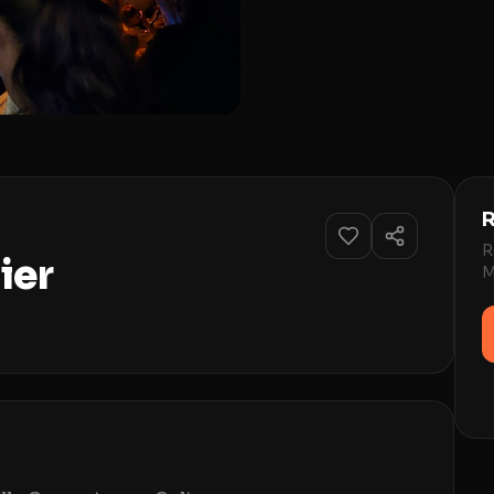
R
R
ier
M