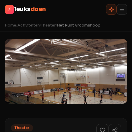
leuks
doen
⚡
Home
/
Activiteiten
/
Theater
/
Het Punt Vroomshoop
Theater