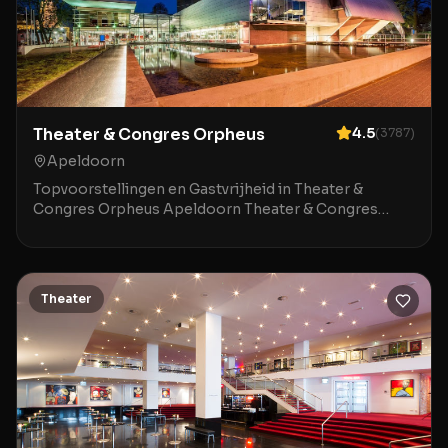
Theater & Congres Orpheus
4.5
(
3787
)
Apeldoorn
Topvoorstellingen en Gastvrijheid in Theater &
Congres Orpheus Apeldoorn Theater & Congres
Orpheus in Apeldoorn is een indrukwekkende locatie
waar mod
Theater