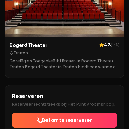
Bogerd Theater
4.3
(
143
)
Druten
Gezellig en Toegankelijk Uitgaan in Bogerd Theater
Druten Bogerd Theater in Druten biedt een warme en
uitnodigende ambiance voor een breed publiek. De
Reserveren
Reserveer rechtstreeks bij
Het Punt Vroomshoop
.
Bel om te reserveren