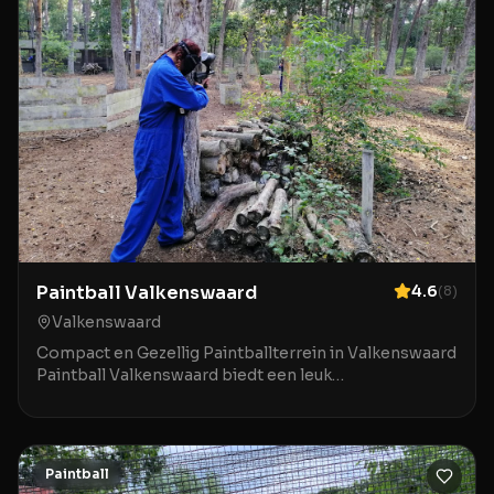
Paintball Valkenswaard
4.6
(
8
)
Valkenswaard
Compact en Gezellig Paintballterrein in Valkenswaard
Paintball Valkenswaard biedt een leuk
paintballterrein in het hart van Valkenswaard. Hoewel
het t
Paintball