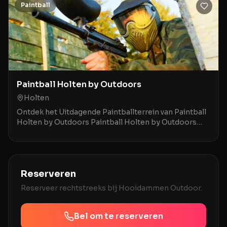
Paintball
Paintball Holten by Outdoors
Holten
Ontdek het Uitdagende Paintballterrein van Paintball
Holten by Outdoors Paintball Holten by Outdoors
biedt een unieke paintballervaring midden in de p
Reserveren
Reserveer rechtstreeks bij
Hooidammen Outdoor
.
Bel om te reserveren