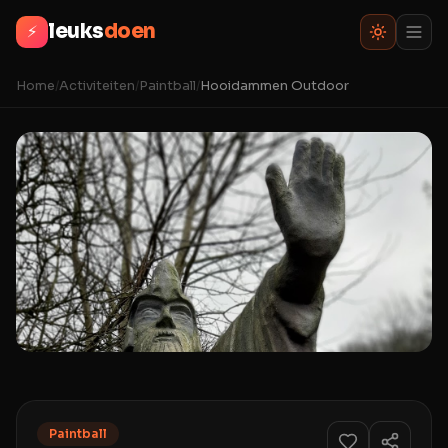
leuks
doen
⚡
Home
/
Activiteiten
/
Paintball
/
Hooidammen Outdoor
Paintball