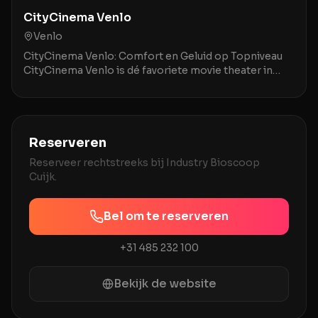
CityCinema Venlo
Venlo
CityCinema Venlo: Comfort en Geluid op Topniveau
CityCinema Venlo is dé favoriete movie theater in
Venlo en omstreken, geroemd om zijn comfortabele,
v
Reserveren
Reserveer rechtstreeks bij
Industry Bioscoop
Cuijk
.
Bel om te reserveren
+31 485 232 100
Bekijk de website