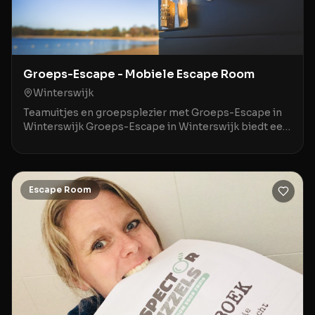
Groeps-Escape - Mobiele Escape Room
Winterswijk
Teamuitjes en groepsplezier met Groeps-Escape in
Winterswijk Groeps-Escape in Winterswijk biedt een
unieke mobiele escape room ervaring, perfect voor
Escape Room