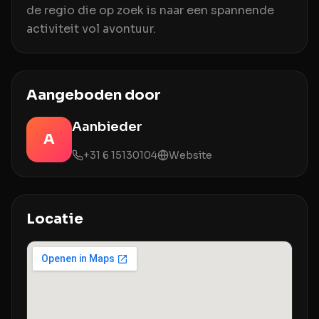
de regio die op zoek is naar een spannende
activiteit vol avontuur.
Aangeboden door
Aanbieder
A
+31 6 15130104
Website
Locatie