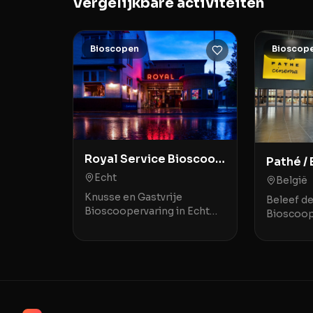
Vergelijkbare activiteiten
Bioscopen
Bioscop
Royal Service Bioscoop
Pathé /
🍿
🍿
Echt
België
Knusse en Gastvrije
Beleef d
Bioscoopervaring in Echt
Bioscoop
Royal Service Bioscoop🍿 in
Euroscoo
Echt staat bekend om haar
Euroscoo
gezellige, bijna nostalgische
toonaan
sfeer die doet denken
theater g
historisc