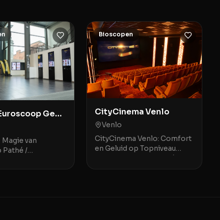
en
Bioscopen
CityCinema Venlo
 Euroscoop Genk
Venlo
CityCinema Venlo: Comfort
e Magie van
en Geluid op Topniveau
 Pathé /
CityCinema Venlo is dé
p Genk Pathé /
favoriete movie theater in
p Genk is een
Venlo en omstreken,
gevende movie
geroemd om zijn
elegen in het
comfortabele, v
he en sfeervoll