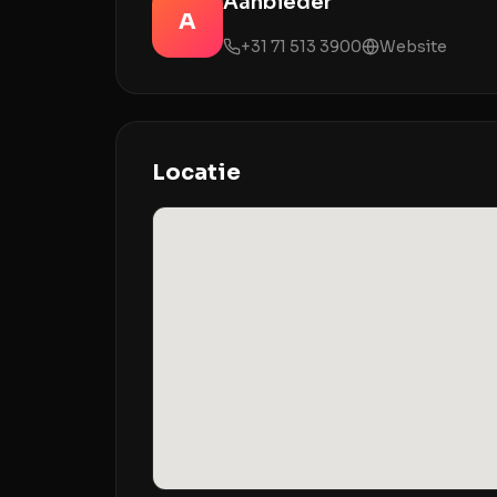
Aanbieder
A
+31 71 513 3900
Website
Locatie