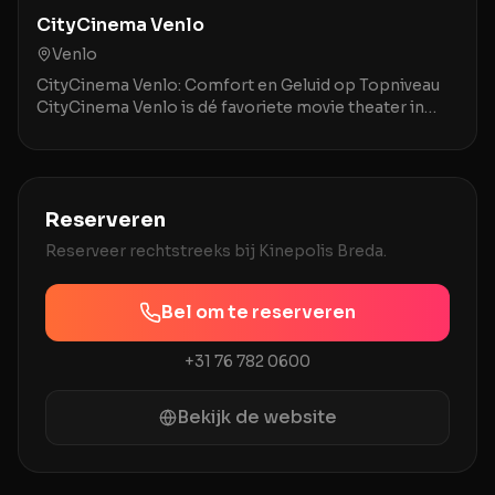
CityCinema Venlo
Venlo
CityCinema Venlo: Comfort en Geluid op Topniveau
CityCinema Venlo is dé favoriete movie theater in
Venlo en omstreken, geroemd om zijn comfortabele,
v
Reserveren
Reserveer rechtstreeks bij
Kinepolis Breda
.
Bel om te reserveren
+31 76 782 0600
Bekijk de website