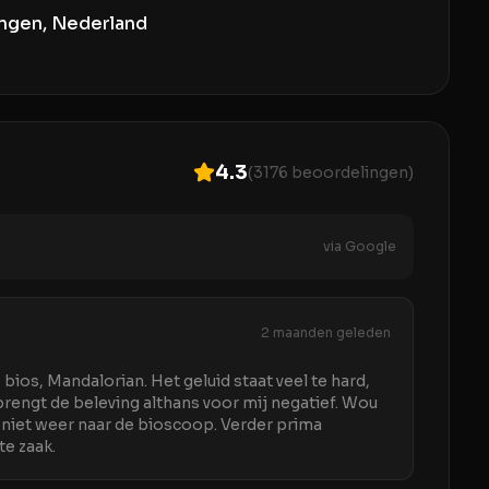
ngen, Nederland
4.3
(
3176
beoordelingen)
via Google
2 maanden geleden
bios, Mandalorian. Het geluid staat veel te hard,
 brengt de beleving althans voor mij negatief. Wou
s niet weer naar de bioscoop. Verder prima
te zaak.