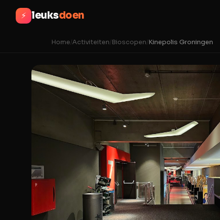
leuks
doen
⚡
Home
/
Activiteiten
/
Bioscopen
/
Kinepolis Groningen