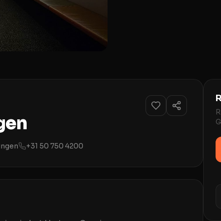
R
R
gen
G
ingen
+31 50 750 4200