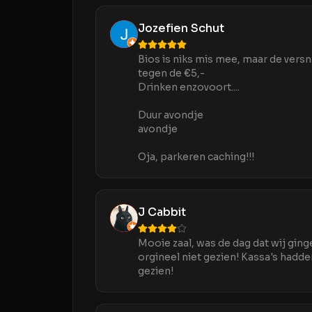
Jozefien Schut
Bios is niks mis mee, maar de versn
tegen de €5,-
Drinken enzovoort....
Duur avondje
avondje
Oja, parkeren caching!!!
J Cabbit
Mooie zaal, was de dag dat wij gin
orgineel niet gezien! Kassa's hadd
gezien!