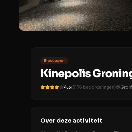
Bioscopen
Kinepolis Gronin
4.3
(
3176
beoordelingen)
Gron
Over deze activiteit