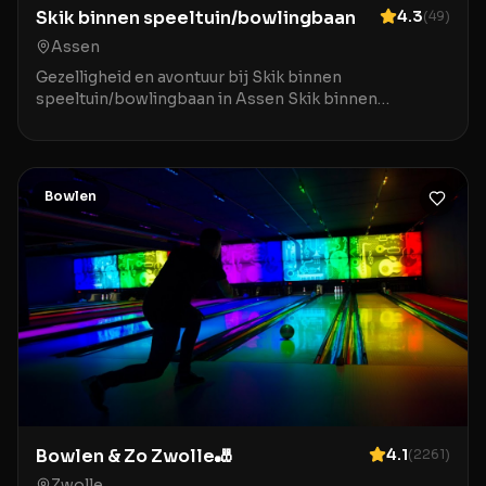
Skik binnen speeltuin/bowlingbaan
4.3
(
49
)
Assen
Gezelligheid en avontuur bij Skik binnen
speeltuin/bowlingbaan in Assen Skik binnen
speeltuin/bowlingbaan in Assen is de ideale
bestemming voor gezinn
Bowlen
Bowlen & Zo Zwolle🎳
4.1
(
2261
)
Zwolle