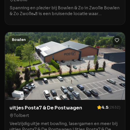
Spanning en plezier bij Bowlen & Zo in Zwolle Bowlen
& Zo Zwolle🎳 is een bruisende locatie waar
ontspanning en entertainment samenkomen in het
hart v
Bowlen
uitjes Posta7 & De Postwagen
4.5
(
2632
)
Tolbert
Veelzijdig uitje met bowling, lasergamen en meer bij
uitjes Posta7 & De Postwagen Uitjes Posta7 & De