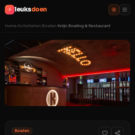
leuks
doen
⚡
Home
/
Activiteiten
/
Bowlen
/
Knijn Bowling & Restaurant
Bowlen