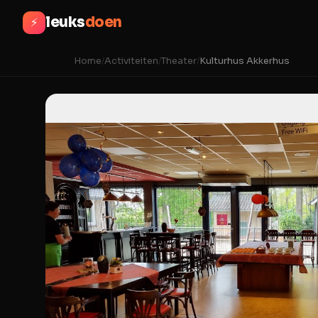
leuks
doen
⚡
Home
/
Activiteiten
/
Theater
/
Kulturhus Akkerhus