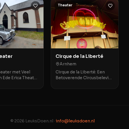
Theater
heater
Cirque de la Liberté
Arnhem
heater met Veel
Cirque de la Liberté: Een
 Ede Erica Theater
Betoverende Circusbeleving
edt een unieke
in Arnhem Cirque de la
in een sfeervolle,
Liberté in Arnhem
imte die vroeger
combineert het beste van
was. Dit th
theater en circus in één
betove
© 2026 LeuksDoen.nl ·
info@leuksdoen.nl