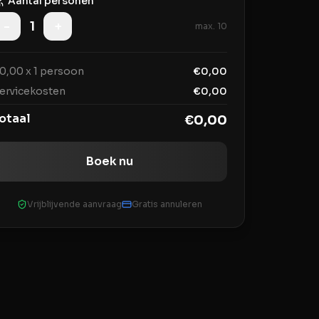
Aantal personen
-
1
+
max.
10
0,00
x
1
persoon
€
0,00
ervicekosten
€
0,00
otaal
€
0,00
Boek nu
Vrijblijvende aanvraag
Gratis annuleren