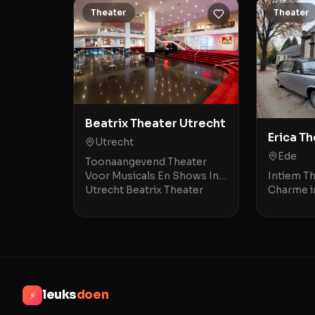
Theater
Theater
Beatrix Theater Utrecht
Erica T
Utrecht
Ede
Toonaangevend Theater
Intiem T
Voor Musicals En Shows In
Charme in
Utrecht Beatrix Theater
in Ede bi
Utrecht is gevestigd op het
ervaring 
Jaarbeursplein 6A, op een
kleine ru
steenworp afstand van Ut
een kerk 
leuks
doen
⚡