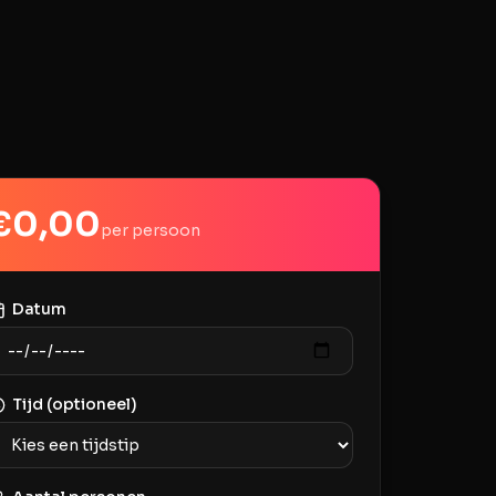
€
0,00
per persoon
Datum
Tijd (optioneel)