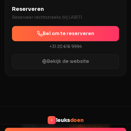
Reserveren
Reserveer rechtstreeks bij
LAB111
.
Bel om te reserveren
+31 20 616 9994
Bekijk de website
leuks
doen
⚡
© 2026 LeuksDoen.nl ·
info@leuksdoen.nl