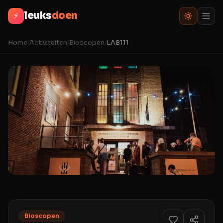
leuks
doen
⚡
Home
/
Activiteiten
/
Bioscopen
/
LAB111
Bioscopen