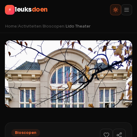
leuks
doen
⚡
Home
/
Activiteiten
/
Bioscopen
/
Lido Theater
Bioscopen