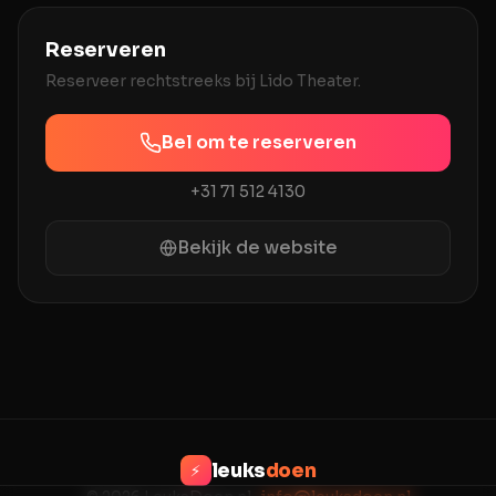
Reserveren
Reserveer rechtstreeks bij
Lido Theater
.
Bel om te reserveren
+31 71 512 4130
Bekijk de website
leuks
doen
⚡