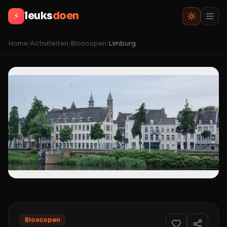
leuks
doen
⚡
Home
/
Activiteiten
/
Bioscopen
/
Limburg
Bioscopen